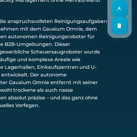
acility Management ohne Mehraufwand
 die anspruchsvollsten Reinigungsaufgaben
rnehmen mit dem Gausium Omnie, dem
sten autonomen Reinigungsroboter für
e B2B-Umgebungen. Dieser
e gewerbliche Scheuersaugroboter wurde
itläufige und komplexe Areale wie
e Lagerhallen, Einkaufszentren und U-
 entwickelt. Der autonome
ter Gausium Omnie entfernt mit seiner
wohl trockene als auch nasse
n absolut präzise – und das ganz ohne
elles Vorfegen.
druckenden Wisch- und Kehrbreite bietet
e B2B-Reinigungsroboter Gausium Omnie