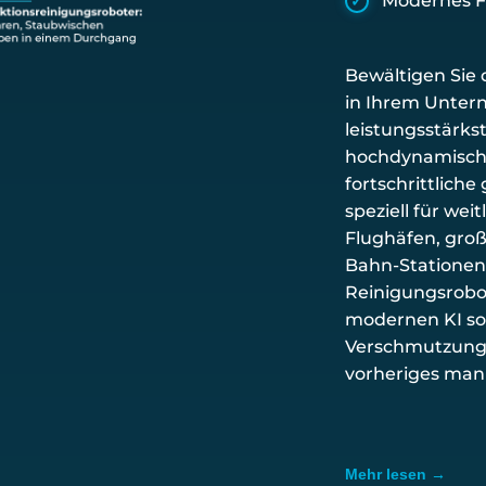
Modernes F
Bewältigen Sie
in Ihrem Unte
leistungsstärk
hochdynamisch
fortschrittlich
speziell für we
Flughäfen, groß
Bahn-Stationen
Reinigungsrobo
modernen KI so
Verschmutzunge
vorheriges manu
Mit einer beein
der gewerblich
Mehr lesen →