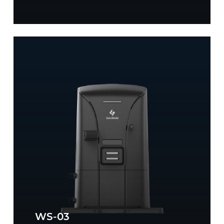
Workstation
WS-
03
WS-03