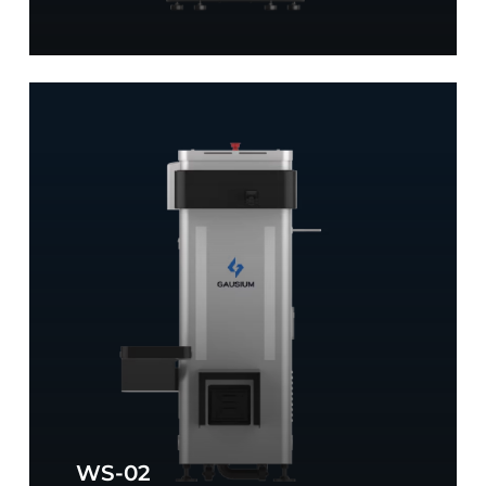
Workstation
WS-
02
WS-02