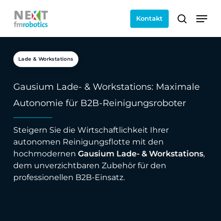
Skip
Men
to
Kontakt
search
main
content
Lade & Workstations
Gausium Lade- & Workstations: Maximale
Autonomie für B2B-Reinigungsroboter
Steigern Sie die Wirtschaftlichkeit Ihrer
autonomen Reinigungsflotte mit den
hochmodernen
Gausium Lade- & Workstations
,
dem unverzichtbaren Zubehör für den
professionellen B2B-Einsatz.